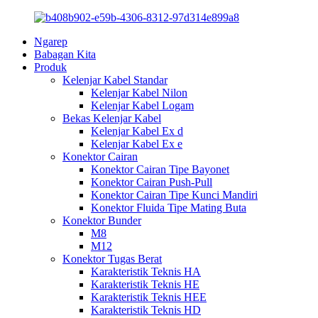
Ngarep
Babagan Kita
Produk
Kelenjar Kabel Standar
Kelenjar Kabel Nilon
Kelenjar Kabel Logam
Bekas Kelenjar Kabel
Kelenjar Kabel Ex d
Kelenjar Kabel Ex e
Konektor Cairan
Konektor Cairan Tipe Bayonet
Konektor Cairan Push-Pull
Konektor Cairan Tipe Kunci Mandiri
Konektor Fluida Tipe Mating Buta
Konektor Bunder
M8
M12
Konektor Tugas Berat
Karakteristik Teknis HA
Karakteristik Teknis HE
Karakteristik Teknis HEE
Karakteristik Teknis HD