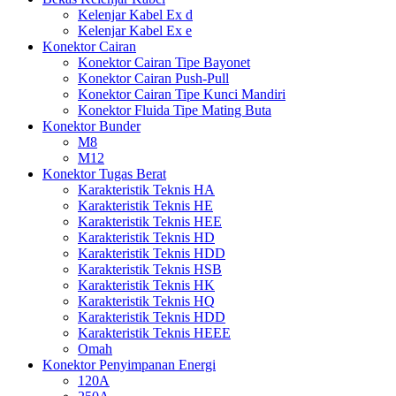
Kelenjar Kabel Ex d
Kelenjar Kabel Ex e
Konektor Cairan
Konektor Cairan Tipe Bayonet
Konektor Cairan Push-Pull
Konektor Cairan Tipe Kunci Mandiri
Konektor Fluida Tipe Mating Buta
Konektor Bunder
M8
M12
Konektor Tugas Berat
Karakteristik Teknis HA
Karakteristik Teknis HE
Karakteristik Teknis HEE
Karakteristik Teknis HD
Karakteristik Teknis HDD
Karakteristik Teknis HSB
Karakteristik Teknis HK
Karakteristik Teknis HQ
Karakteristik Teknis HDD
Karakteristik Teknis HEEE
Omah
Konektor Penyimpanan Energi
120A