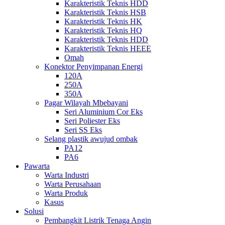
Karakteristik Teknis HDD
Karakteristik Teknis HSB
Karakteristik Teknis HK
Karakteristik Teknis HQ
Karakteristik Teknis HDD
Karakteristik Teknis HEEE
Omah
Konektor Penyimpanan Energi
120A
250A
350A
Pagar Wilayah Mbebayani
Seri Aluminium Cor Eks
Seri Poliester Eks
Seri SS Eks
Selang plastik awujud ombak
PA12
PA6
Pawarta
Warta Industri
Warta Perusahaan
Warta Produk
Kasus
Solusi
Pembangkit Listrik Tenaga Angin