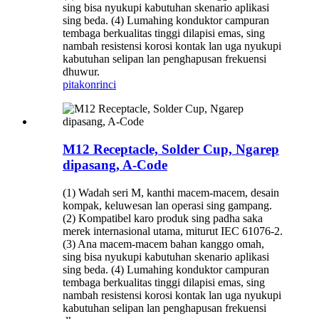
sing bisa nyukupi kabutuhan skenario aplikasi
sing beda. (4) Lumahing konduktor campuran
tembaga berkualitas tinggi dilapisi emas, sing
nambah resistensi korosi kontak lan uga nyukupi
kabutuhan selipan lan penghapusan frekuensi
dhuwur.
pitakon
rinci
M12 Receptacle, Solder Cup, Ngarep
dipasang, A-Code
(1) Wadah seri M, kanthi macem-macem, desain
kompak, keluwesan lan operasi sing gampang.
(2) Kompatibel karo produk sing padha saka
merek internasional utama, miturut IEC 61076-2.
(3) Ana macem-macem bahan kanggo omah,
sing bisa nyukupi kabutuhan skenario aplikasi
sing beda. (4) Lumahing konduktor campuran
tembaga berkualitas tinggi dilapisi emas, sing
nambah resistensi korosi kontak lan uga nyukupi
kabutuhan selipan lan penghapusan frekuensi