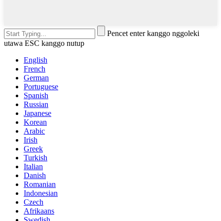
Pencet enter kanggo nggoleki
utawa ESC kanggo nutup
English
French
German
Portuguese
Spanish
Russian
Japanese
Korean
Arabic
Irish
Greek
Turkish
Italian
Danish
Romanian
Indonesian
Czech
Afrikaans
Swedish