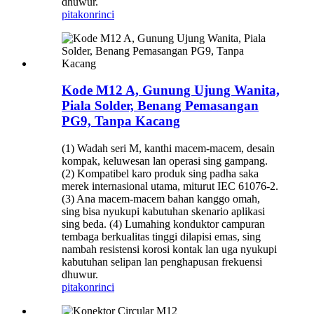
dhuwur.
pitakon
rinci
Kode M12 A, Gunung Ujung Wanita,
Piala Solder, Benang Pemasangan
PG9, Tanpa Kacang
(1) Wadah seri M, kanthi macem-macem, desain
kompak, keluwesan lan operasi sing gampang.
(2) Kompatibel karo produk sing padha saka
merek internasional utama, miturut IEC 61076-2.
(3) Ana macem-macem bahan kanggo omah,
sing bisa nyukupi kabutuhan skenario aplikasi
sing beda. (4) Lumahing konduktor campuran
tembaga berkualitas tinggi dilapisi emas, sing
nambah resistensi korosi kontak lan uga nyukupi
kabutuhan selipan lan penghapusan frekuensi
dhuwur.
pitakon
rinci