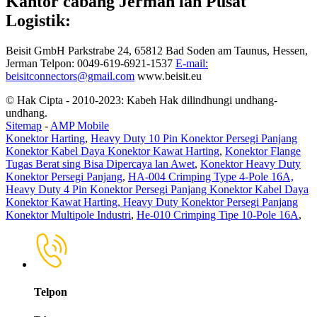
Kantor cabang Jerman lan Pusat
Logistik:
Beisit GmbH
Parkstrabe 24, 65812 Bad Soden am Taunus, Hessen,
Jerman
Telpon: 0049-619-6921-1537
E-mail:
beisitconnectors@gmail.com
www.beisit.eu
© Hak Cipta - 2010-2023: Kabeh Hak dilindhungi undhang-
undhang.
Sitemap
-
AMP Mobile
Konektor Harting
,
Heavy Duty 10 Pin Konektor Persegi Panjang
Konektor Kabel Daya Konektor Kawat Harting
,
Konektor Flange
Tugas Berat sing Bisa Dipercaya lan Awet
,
Konektor Heavy Duty
Konektor Persegi Panjang
,
HA-004 Crimping Type 4-Pole 16A,
Heavy Duty 4 Pin Konektor Persegi Panjang Konektor Kabel Daya
Konektor Kawat Harting, Heavy Duty Konektor Persegi Panjang
Konektor Multipole Industri
,
He-010 Crimping Tipe 10-Pole 16A
,
Telpon