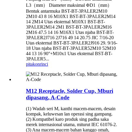
L3（mm） Diameter maksimal ΦD1（mm）
Bentuk antarmuka BST-BT-3PALER2M10
2M10 43 8 16 M10X1 BST-BT-3PALER2M14
14 2M14 Utas eksternal M10X1 BST-BT-
3PALER2M14 2M1 BST-BT-3PALER2M16
2M16 47.5 14 16 M16X1 Utas njaba BST-BT-
3PALER2J716 2J716 49 14 20.75 JIC 7/16-20
Utas eksternal BST-BT-3PALER2J916 29. 9/16-
18 Utas njaba BST-BT-3PALER52M10 52M10
44 13 16 90°+M10x1 Utas eksternal BST-BT-
3PALER5...
pitakon
rinci
M12 Receptacle, Solder Cup, Mburi
dipasang, A-Code
(1) Wadah seri M, kanthi macem-macem, desain
kompak, keluwesan lan operasi sing gampang.
(2) Kompatibel karo produk sing padha saka
merek internasional utama, miturut IEC 61076-2.
(3) Ana macem-macem bahan kanggo omah,