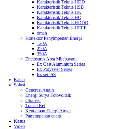
Karakteristik Teknis HDD
Karakteristik Teknis HSB
Karakteristik Teknis HK
Karakteristik Teknis HQ
Karakteristik Teknis HDDD
Karakteristik Teknis HEEE
omah
Konektor Panyimpenan Energi
120A
250A
350A
Enclosures Area Mbebayani
Ex Cast Aluminium Series
Ex Polyester Series
Ex seri SS
Kabar
Solusi
Generasi Angin
Energi Surya Fotovoltaik
Otomasi
Transit Rel
Kendaraan Energi Anyar
Panyimpenan energi
Kasus
Video